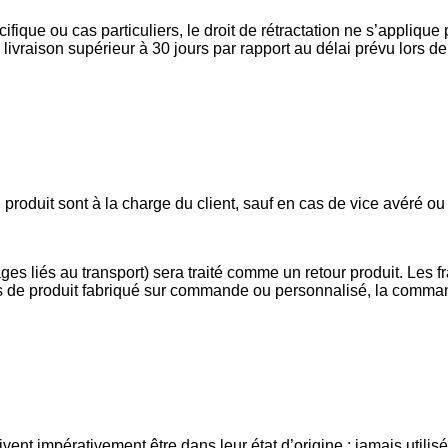
cifique ou cas particuliers, le droit de rétractation ne s’appliq
vraison supérieur à 30 jours par rapport au délai prévu lors de 
du produit sont à la charge du client, sauf en cas de vice avéré o
es liés au transport) sera traité comme un retour produit. Les fr
cas de produit fabriqué sur commande ou personnalisé, la comm
vent impérativement être dans leur état d’origine : jamais util