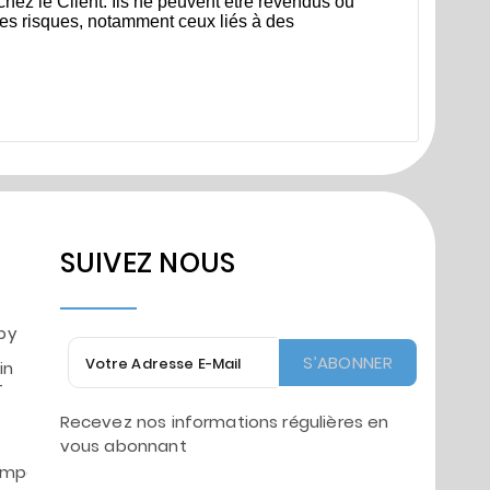
hez le Client. Ils ne peuvent être revendus ou
les risques, notamment ceux liés à des
SUIVEZ NOUS
by
S’ABONNER
in
-
Recevez nos informations régulières en
vous abonnant
mpes.fr