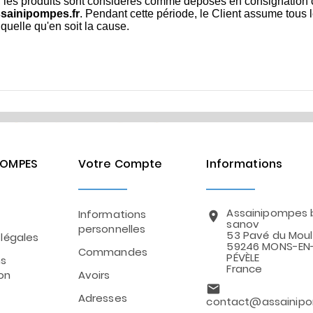
, les produits sont considérés comme déposés en consignation c
sainipompes.fr
. Pendant cette période, le Client assume tous 
quelle qu'en soit la cause.
POMPES
Votre Compte
Informations
Assainipompes 
Informations
location_on
sanov
personnelles
53 Pavé du Moul
légales
59246 MONS-EN
Commandes
PÉVÈLE
ns
France
ion
Avoirs
email
Adresses
contact@assainipo