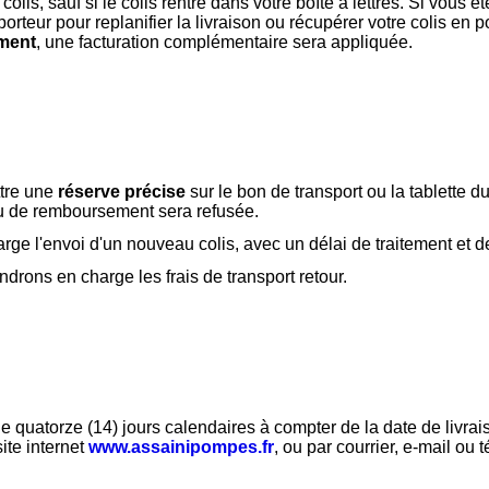
is, sauf si le colis rentre dans votre boîte à lettres. Si vous ê
sporteur pour replanifier la livraison ou récupérer votre colis en po
ement
, une facturation complémentaire sera appliquée.
ttre une
réserve précise
sur le bon de transport ou la tablette d
u de remboursement sera refusée.
rge l'envoi d'un nouveau colis, avec un délai de traitement et 
ndrons en charge les frais de transport retour.
 quatorze (14) jours calendaires à compter de la date de livra
ite internet
www.assainipompes.fr
, ou par courrier, e-mail ou 