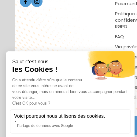
Paiement
Politique
confident
RGPD
FAQ
Vie privé
Promotio
Nouveaux
Meilleure
Contact
Plan du s
© 2025 - ASSAINIPOMPES By SANOV