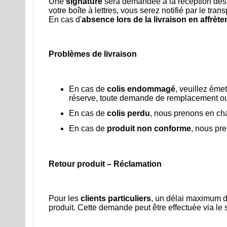
Une
signature
sera demandée à la réception des col
votre boîte à lettres, vous serez notifié par le tran
En cas d'
absence lors de la livraison en affrèt
Problèmes de livraison
En cas de
colis endommagé
, veuillez éme
réserve, toute demande de remplacement o
En cas de
colis perdu
, nous prenons en cha
En cas de
produit non conforme
, nous pre
Retour produit – Réclamation
Pour les
clients particuliers
, un délai maximum de
produit. Cette demande peut être effectuée via le s