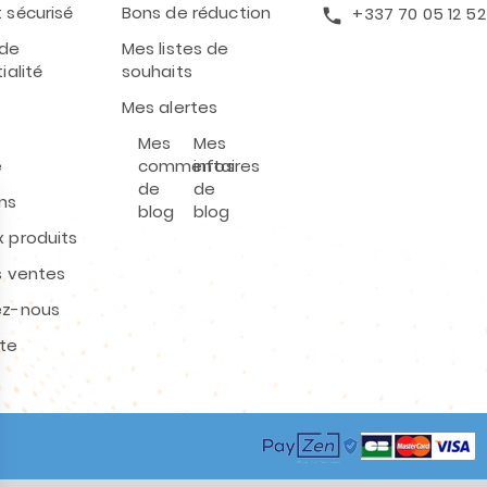
 sécurisé
Bons de réduction
+337 70 05 12 52
call
 de
Mes listes de
ialité
souhaits
Mes alertes
Mes
Mes
e
commentaires
infos
de
de
ns
blog
blog
 produits
s ventes
ez-nous
ite