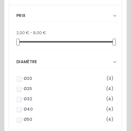
PRIX

2,00 € - 8,00 €
DIAMÈTRE

Ø20
(3)
Ø25
(4)
Ø32
(4)
Ø40
(4)
Ø50
(4)
Ø63
(4)