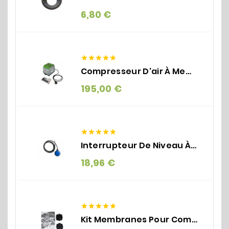
Prix
6,80 €





Compresseur D'air À Membrane - EL-S-60N SECOH/BIBUS
Prix
195,00 €





Interrupteur De Niveau À Flotteur Pour Pompe | SMALL
Prix
18,96 €





Kit Membranes Pour Compresseur D'air SECOH EL-S 60 N