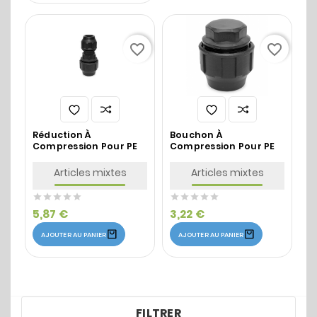
favorite_border
favorite_border
Réduction À
Bouchon À
Compression Pour PE
Compression Pour PE
Articles mixtes
Articles mixtes










5,87 €
3,22 €
AJOUTER AU PANIER
AJOUTER AU PANIER
FILTRER