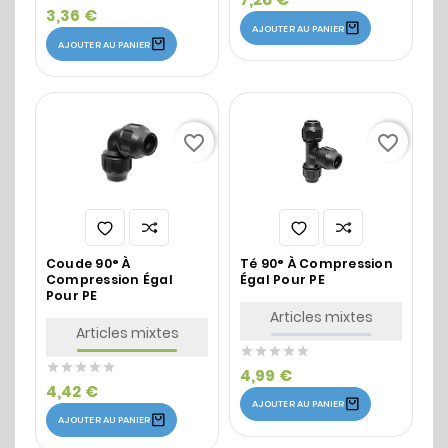
3,36 €
AJOUTER AU PANIER
AJOUTER AU PANIER
favorite_border
favorite_border
Coude 90° À
Té 90° À Compression
Compression Égal
Égal Pour PE
Pour PE
Articles mixtes
Articles mixtes










4,99 €
4,42 €
AJOUTER AU PANIER
AJOUTER AU PANIER