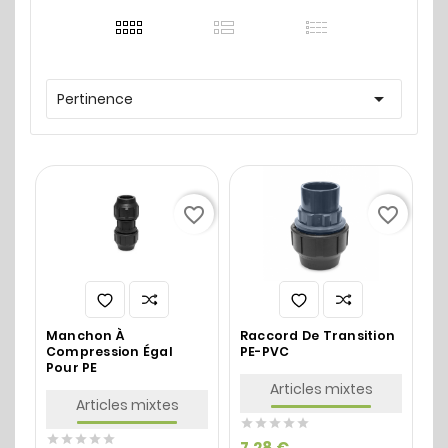

Pertinence
favorite_border
favorite_border
Manchon À
Raccord De Transition
Compression Égal
PE-PVC
Pour PE
Articles mixtes
Articles mixtes










7,28 €