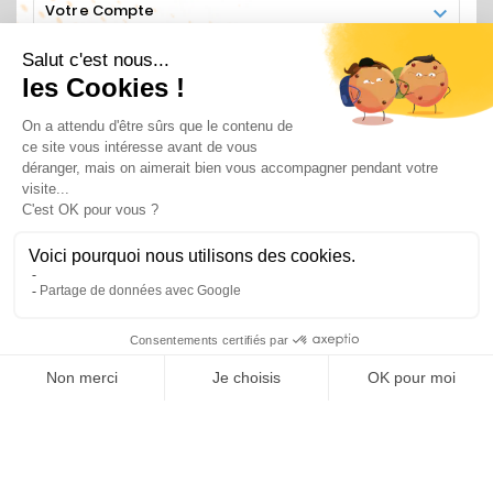
Votre Compte

Informations

SUIVEZ NOUS
Recevez nos informations régulières en vous
abonnant
© 2025 - ASSAINIPOMPES By SANOV