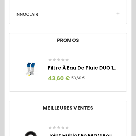
INNOCLAIR

PROMOS





Filtre À Eau De Pluie DUO 1" – Filtre À Eau Double Cartouche
Prix
Prix
43,60 €
53,60 €
de
base
MEILLEURES VENTES





Joint Hublot En EPDM Pour Tube PVC