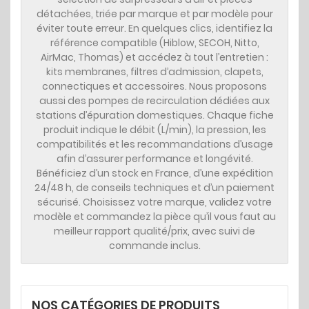
détachées
, triée par
marque
et par
modèle
pour
éviter toute erreur. En quelques clics, identifiez la
référence compatible (
Hiblow
,
SECOH
,
Nitto
,
AirMac
,
Thomas
) et accédez à tout l’entretien :
kits membranes
,
filtres d’admission
, clapets,
connectiques et accessoires. Nous proposons
aussi des
pompes de recirculation
dédiées aux
stations d’épuration domestiques. Chaque fiche
produit indique le
débit (L/min)
, la
pression
, les
compatibilités et les recommandations d’usage
afin d’assurer performance et longévité.
Bénéficiez d’un
stock en France
, d’une
expédition
24/48 h
, de
conseils techniques
et d’un
paiement
sécurisé
. Choisissez votre marque, validez votre
modèle et commandez la
pièce
qu’il vous faut au
meilleur rapport qualité/prix, avec
suivi de
commande
inclus.
NOS CATÉGORIES DE PRODUITS