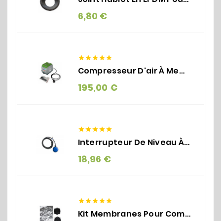
Prix
6,80 €





Compresseur D'air À Membrane - EL-S-60N SECOH/BIBUS
Prix
195,00 €





Interrupteur De Niveau À Flotteur Pour Pompe | SMALL
Prix
18,96 €





Kit Membranes Pour Compresseur D'air SECOH EL-S 60 N