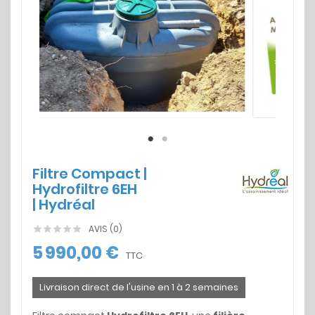
Filtre Compact |
Hydrofiltre 6EH
| Hydréal
AVIS (0)





5 990,00 €
TTC
Livraison direct de l'usine en 1 à 2 semaines