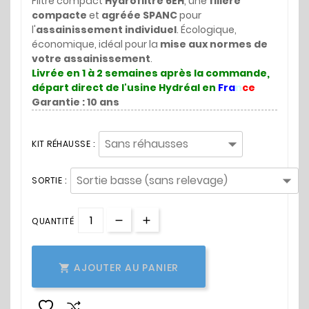
Filtre compact
Hydrofiltre 6EH
, une
filière
compacte
et
agréée SPANC
pour
l'
assainissement individuel
. Écologique,
économique, idéal pour la
mise aux normes de
votre assainissement
.
Livrée en 1 à 2 semaines après la commande,
départ direct de l'usine Hydréal en
Fra
n
ce
Garantie : 10 ans
KIT RÉHAUSSE :
SORTIE :
QUANTITÉ
AJOUTER AU PANIER
