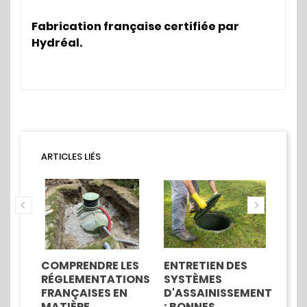
Fabrication française certifiée par
Hydréal.
ARTICLES LIÉS
MENT
COMPRENDRE LES
ENTRETIEN DES
CO
ANS
RÉGLEMENTATIONS
SYSTÈMES
UN
FRANÇAISES EN
D'ASSAINISSEMENT
ST
MATIÈRE
: BONNES
D’É