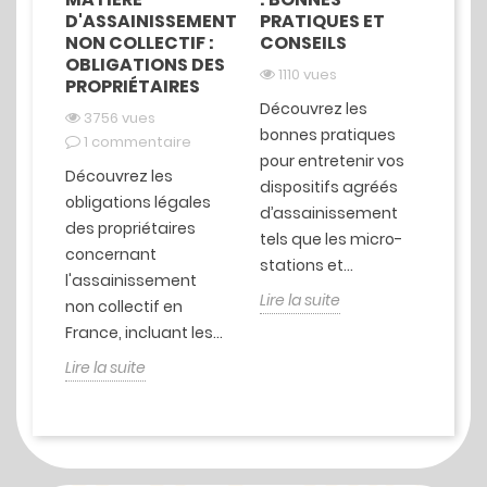
D'ASSAINISSEMENT
PRATIQUES ET
1
NON COLLECTIF :
CONSEILS
1
OBLIGATIONS DES
1110 vues
PROPRIÉTAIRES
Déc
e
Découvrez les
coû
3756 vues
bonnes pratiques
stat
1 commentaire
 et
pour entretenir vos
incl
Découvrez les
dispositifs agréés
inst
oi-
obligations légales
d’assainissement
ent
des propriétaires
tels que les micro-
les p
concernant
stations et...
l'assainissement
Lire 
Lire la suite
non collectif en
France, incluant les...
Lire la suite