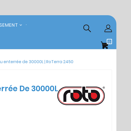
SSEMENT
0
u enterrée de 30000L | RoTerra 2450
errée De 30000L