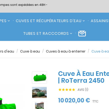
ompes sont expédiées en 48H -
PES
CUVES ET RÉCUPÉRATEURS D'EAU
ASSAINI
TUBES ET RACCCORDS
rs d'eau
Cuve à eau
Cuves à eau à enterrer
Cuve à ea
Cuve À Eau Ent
| RoTerra 2450
AVIS (1)





10 020,00 €
TTC