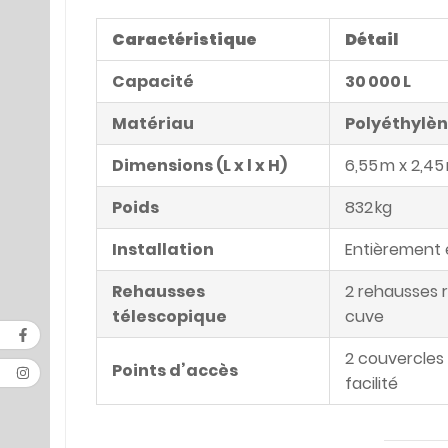
Caractéristique
Détail
Capacité
30 000 L
Matériau
Polyéthylèn
Dimensions (L x l x H)
6,55 m x 2,45
Poids
832 kg
Installation
Entièrement
Rehausses
2 rehausses 
télescopique
cuve
2 couvercles
Points d’accès
facilité