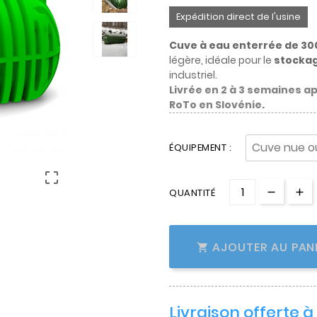
Expédition direct de l'usine
Cuve à eau enterrée de 30
légère, idéale pour le
stockag
industriel.
Livrée en 2 à 3 semaines a
RoTo en Slovénie.
ÉQUIPEMENT :

QUANTITÉ
AJOUTER AU PAN

Livraison offerte 