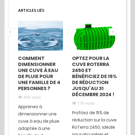
ARTICLES LIÉS
COMMENT
OPTEZ POUR LA
PO
 DE
DIMENSIONNER
CUVE ROTERRA
POU
RÉE
UNE CUVE À EAU
2450 ET
À E
ACE
DE PLUIE POUR
BÉNÉFICIEZ DE 15%
GR
UNE FAMILLE DE 4
DE RÉDUCTION
PE 
PERSONNES ?
JUSQU’AU 31
PRO
DÉCEMBRE 2024 !
4161 vues
7
775 vues
Apprenez à
Opt
er
Profitez de 15% de
dimensionner une
à ea
ur
réduction sur la cuve
cuve à eau de pluie
poly
RoTerra 2450, idéale
adaptée à une
volu
age,
pour récupérer et