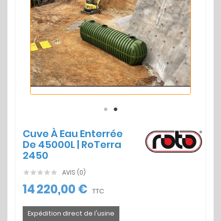
Cuve À Eau Enterrée
De 45000L | RoTerra
2450
AVIS (0)





14 220,00 €
TTC
Expédition direct de l'usine