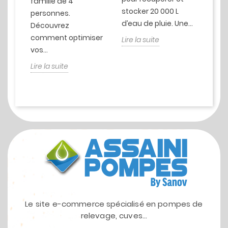
famille de 4
65 0
.
stocker 20 000 L
personnes.
légè
d’eau de pluie. Une...
Découvrez
écon
comment optimiser
Lire la suite
Lire 
vos...
Lire la suite
Le site e-commerce spécialisé en pompes de
relevage, cuves...