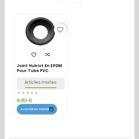
favorite_border
Joint Hublot En EPDM
Pour Tube PVC
Articles mixtes





6,80 €
AJOUTER AU PANIER