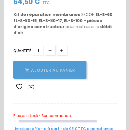
64,50 €
TTC
Kit de réparation membranes
SECOH
EL-S-60
,
EL-S-80-15
,
EL-S-80-17
,
EL-S-100
–
pièces
d’origine constructeur
pour restaurer le
débit
d’air
.
QUANTITÉ
AJOUTER AU PANIER

Plus en stock - Sur commande
Livraison offerte à partir de 95 €TTC d'achat avec