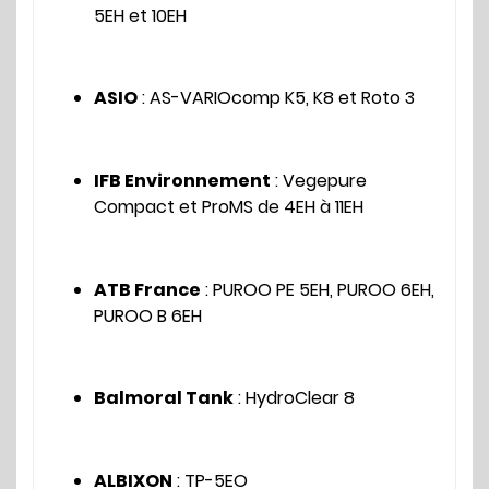
5EH et 10EH
ASIO
: AS-VARIOcomp K5, K8 et Roto 3
IFB Environnement
: Vegepure
Compact et ProMS de 4EH à 11EH
ATB France
: PUROO PE 5EH, PUROO 6EH,
PUROO B 6EH
Balmoral Tank
: HydroClear 8
ALBIXON
: TP-5EO