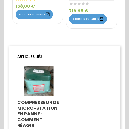





168,00 €
A
719,95 €
AJOUTER AU PANIER
AJOUTER AU PANIER
ARTICLES LIÉS
COMPRESSEUR DE
MICRO-STATION
EN PANNE :
COMMENT
RÉAGIR