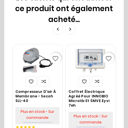
ce produit ont également
acheté...


favorite_border
favorite_border
Compresseur D'air À
Coffret Électrique
Po
Membrane - Secoh
Agréé Pour INNOBIO
SLL-40
Microlib Et SMVE Eyvi
7eh
Plus en stock - Sur
Plus en stock - Sur
commande

commande
26




