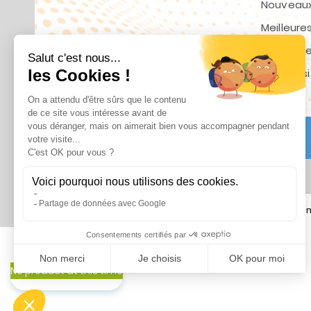
Nouveaux
Meilleure
Contact
Plan du s
© 2025 - ASSAINIPOMPES By SANOV
Ajouter au panier
Mon co
No product at this time