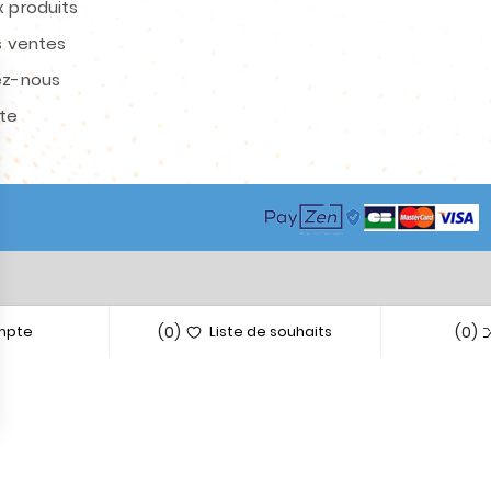
 produits
s ventes
ez-nous
ite
(0)
(0)
mpte
Liste de souhaits