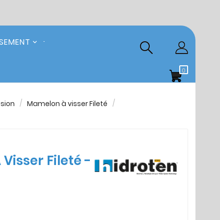
SSEMENT
0
sion
Mamelon à visser Fileté
isser Fileté -