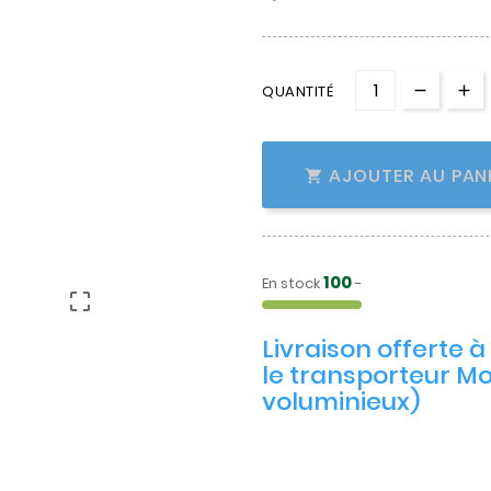
QUANTITÉ
AJOUTER AU PAN

100
En stock
-

Livraison offerte 
le transporteur Mo
voluminieux)