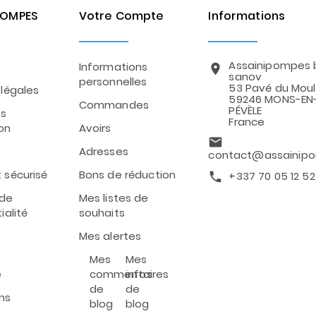
POMPES
Votre Compte
Informations
Assainipompes 
Informations
location_on
sanov
personnelles
53 Pavé du Moul
légales
59246 MONS-EN
Commandes
PÉVÈLE
ns
France
ion
Avoirs
email
Adresses
contact@assainipo
 sécurisé
Bons de réduction
+337 70 05 12 52
call
 de
Mes listes de
ialité
souhaits
Mes alertes
Mes
Mes
e
commentaires
infos
de
de
ns
blog
blog