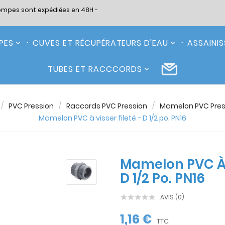
ompes sont expédiées en 48H -
PES
CUVES ET RÉCUPÉRATEURS D'EAU
ASSAINI
TUBES ET RACCCORDS
PVC Pression
Raccords PVC Pression
Mamelon PVC Pres
Mamelon PVC à visser fileté - D 1/2 po. PN16
Mamelon PVC À V
D 1/2 Po. PN16
AVIS (0)





1,16 €
TTC