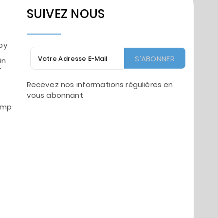
SUIVEZ NOUS
by
S’ABONNER
in
-
Recevez nos informations régulières en
vous abonnant
mpes.fr