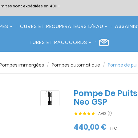
ompes sont expédiées en 48H -
PES
CUVES ET RÉCUPÉRATEURS D'EAU
ASSAINI
TUBES ET RACCCORDS
Pompes immergées
Pompes automatique
Pompe de pui
Pompe De Puits
Neo GSP
AVIS (1)





440,00 €
TTC