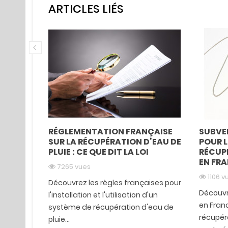
ARTICLES LIÉS
 DE
RÉGLEMENTATION FRANÇAISE
SUBVE
LUTION
SUR LA RÉCUPÉRATION D’EAU DE
POUR L
MIQUE
PLUIE : CE QUE DIT LA LOI
RÉCUPÉ
EN FR
7265 vues
1106 v
u de pluie
Découvrez les règles françaises pour
Découvr
et
l'installation et l'utilisation d'un
en Franc
 de 5 000
système de récupération d'eau de
récupéra
pluie...