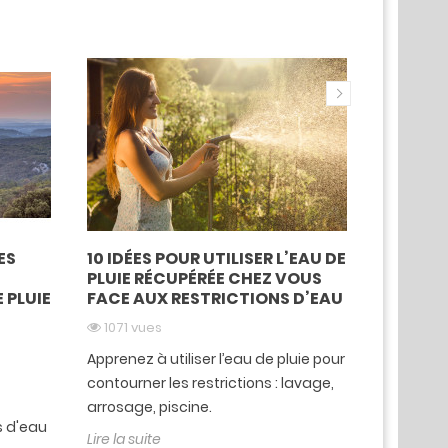
ES
10 IDÉES POUR UTILISER L’EAU DE
INSTALL
PLUIE RÉCUPÉRÉE CHEZ VOUS
PLUIE :
 PLUIE
FACE AUX RESTRICTIONS D’EAU
PRATIQ
1071 vues
1105 vu
Apprenez à utiliser l’eau de pluie pour
Apprenez 
contourner les restrictions : lavage,
de pluie
arrosage, piscine.
grâce à n
s d'eau
Lire la suite
Lire la sui