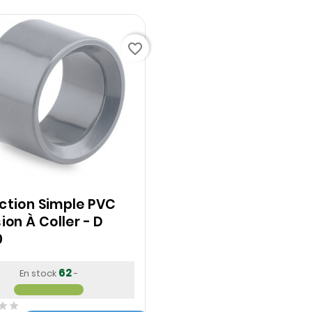
favorite_border
ction Simple PVC
ion À Coller - D
0
62
En stock
-

