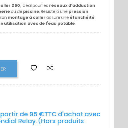
oller D50
, idéal pour les
réseaux d'adduction
erie
ou de
piscine
. Résiste à une
pression
 Son
montage à coller
assure une
étanchéité
ne
utilisation avec de l’eau potable
.
IER
à partir de 95 €TTC d'achat avec
ndial Relay. (Hors produits