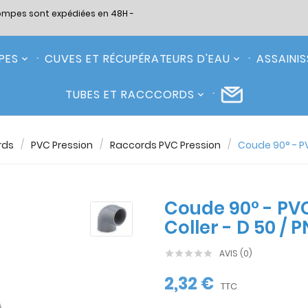
ompes sont expédiées en 48H -
PES
CUVES ET RÉCUPÉRATEURS D'EAU
ASSAINI
TUBES ET RACCCORDS
rds
PVC Pression
Raccords PVC Pression
Coude 90° - PVC
Coude 90° - PVC
Coller - D 50 / P
AVIS (0)





2,32 €
TTC