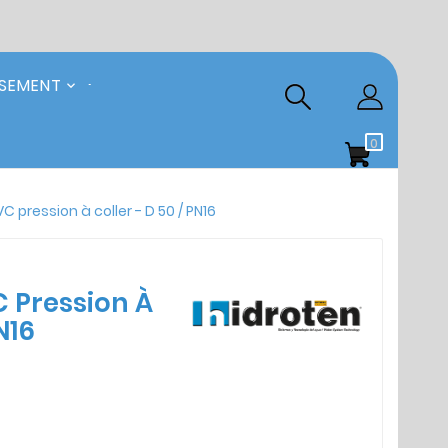
SSEMENT
0
 pression à coller - D 50 / PN16
 Pression À
N16