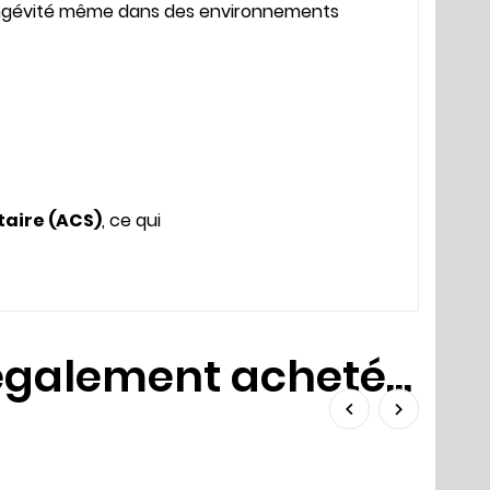
t longévité même dans des environnements
taire (ACS)
, ce qui
 également acheté...

