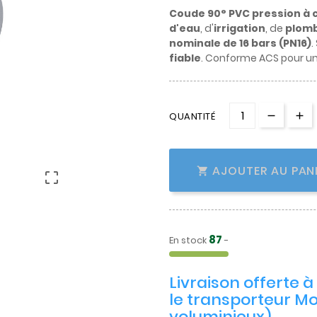
Coude 90° PVC pression à c
d'eau
, d'
irrigation
, de
plomb
nominale de 16 bars (PN16)
.
fiable
. Conforme ACS pour u
QUANTITÉ
AJOUTER AU PAN


87
En stock
-
Livraison offerte 
le transporteur Mo
voluminieux)