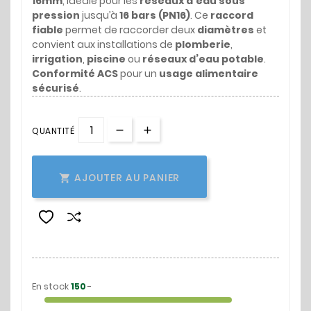
16mm
, idéale pour les
réseaux d’eau sous
pression
jusqu’à
16 bars (PN16)
. Ce
raccord
fiable
permet de raccorder deux
diamètres
et
convient aux installations de
plomberie
,
irrigation
,
piscine
ou
réseaux d’eau potable
.
Conformité ACS
pour un
usage alimentaire
sécurisé
.
QUANTITÉ
AJOUTER AU PANIER

En stock
-
150