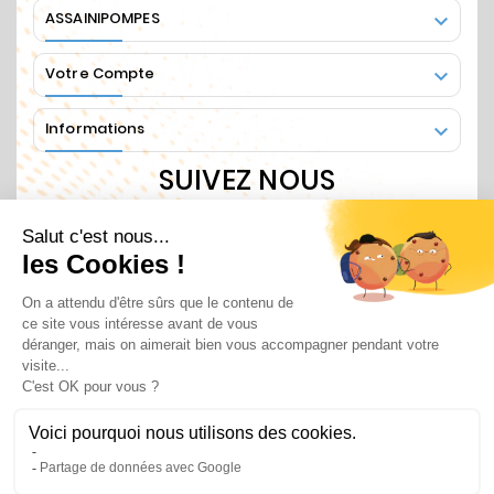
ASSAINIPOMPES

Votre Compte

Informations

SUIVEZ NOUS
Recevez nos informations régulières en vous
abonnant
© 2025 - ASSAINIPOMPES By SANOV