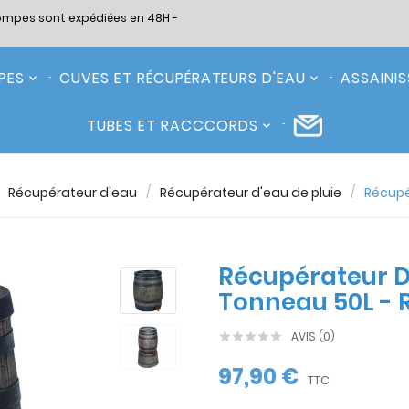
ompes sont expédiées en 48H -
PES
CUVES ET RÉCUPÉRATEURS D'EAU
ASSAINI
TUBES ET RACCCORDS
Récupérateur d'eau
Récupérateur d'eau de pluie
Récupé
Récupérateur D
Tonneau 50L - R
AVIS (0)





97,90 €
TTC