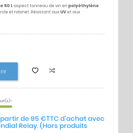
ie
50 L
aspect tonneau de vin en
polyéthylène
ercle et robinet. Résistant aux
UV
et aux
IER
uit(s)-
à partir de 95 €TTC d'achat avec
ndial Relay. (Hors produits