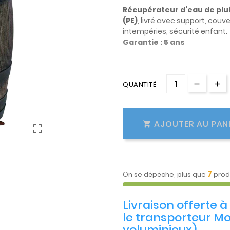
Récupérateur d’eau de plu
(PE)
, livré avec support, couv
intempéries, sécurité enfant.
Garantie : 5 ans
QUANTITÉ
AJOUTER AU PAN


7
On se dépéche, plus que
prod
Livraison offerte 
le transporteur Mo
voluminieux)