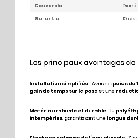
Couvercle
Diamèt
Garantie
10 ans
Les principaux avantages de
Installation simplifiée
: Avec un
poids de 
gain de temps sur la pose
et une
réductio
Matériau robuste et durable
: Le
polyéth
intempéries
, garantissant une
longue duré
Stockage optimisé de l’eau pluviale
: So