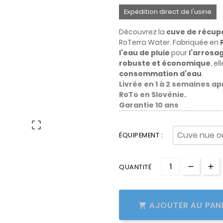
Expédition direct de l'usine
Découvrez la
cuve de récupé
RoTerra Water. Fabriquée en
l’eau de pluie
pour
l’arrosag
robuste et économique
, e
consommation d’eau
.
Livrée en 1 à 2 semaines a
RoTo en Slovénie.
Garantie 10 ans

ÉQUIPEMENT :
QUANTITÉ
AJOUTER AU PAN
