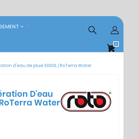
SSEMENT
0
tion d'eau de pluie 5000L | RoTerra Water
ration D'eau
| RoTerra Water