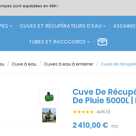
ompes sont expédiées en 48H -
PES
CUVES ET RÉCUPÉRATEURS D'EAU
ASSAINI
TUBES ET RACCCORDS
au
Cuve à eau
Cuves à eau à enterrer
Cuve de récupéra
Cuve De Récupé
De Pluie 5000L 
AVIS (1)





2 410,00 €
TTC