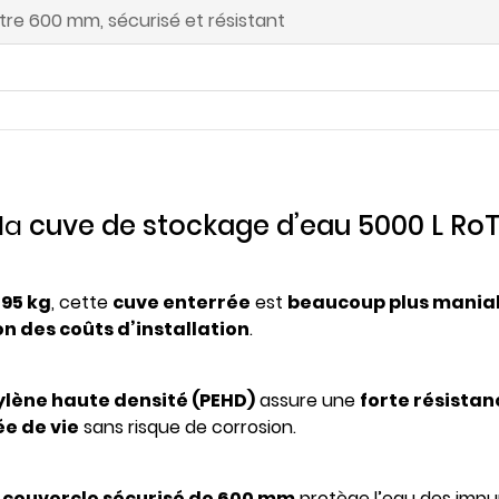
re 600 mm, sécurisé et résistant
 la
cuve de stockage d’eau 5000 L Ro
195 kg
, cette
cuve enterrée
est
beaucoup plus mania
n des coûts d’installation
.
ylène haute densité (PEHD)
assure une
forte résistan
e de vie
sans risque de corrosion.
n
couvercle sécurisé de 600 mm
protège l’eau des imp